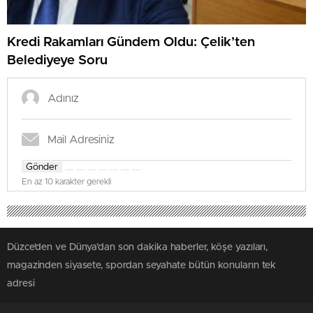
Kredi Rakamları Gündem Oldu: Çelik’ten
Belediyeye Soru
Gönder
En az 10 karakter gerekli
Düzce'den ve Dünya’dan son dakika haberler, köşe yazıları,
magazinden siyasete, spordan seyahate bütün konuların tek
adresi