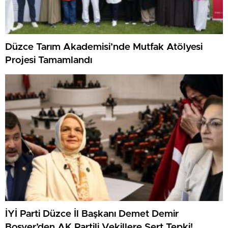
Düzce Tarım Akademisi’nde Mutfak Atölyesi
Projesi Tamamlandı
İYİ Parti Düzce İl Başkanı Demet Demir
Boşver’den AK Partili Vekillere Sert Tepki!