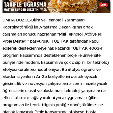
DMHA DÜZCE-Bilim ve Teknoloji Yarışmaları
Koordinatörlüğü ile Araştırma Dekanlığı’nın ortak
çalışmaları sonucu hazırlanan “Milli Teknoloji Atölyeleri
Proje Desteği” başvurusu, TÜBİTAK tarafından kabul
edilerek desteklenmeye hak kazandı.TÜBİTAK 4003-T
programı kapsamında desteklenen proje ile üniversite
bünyesinde modern, kapsamlı ve çok disiplinli bir teknoloji
atölyesi kurulması hedefleniyor. Bu atölye, öğrenci ve
akademisyenlerin Ar-Ge faaliyetlerini destekleyecek,
girişimcilik ve inovasyon çalışmalarına zemin hazırlayacak;
öğrencilerin ulusal ve uluslararası teknoloji yarışmalarına
etkin katılımını sağlayacak. Ayrıca uygulamalı eğitim
programları ile teorik bilginin pratiğe dönüştürülmesine
olanak tanıyacak.Proje kapsamında atölyeye, başta