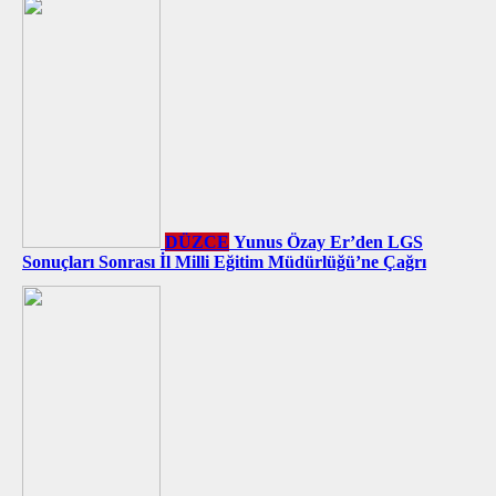
DÜZCE
Yunus Özay Er’den LGS
Sonuçları Sonrası İl Milli Eğitim Müdürlüğü’ne Çağrı