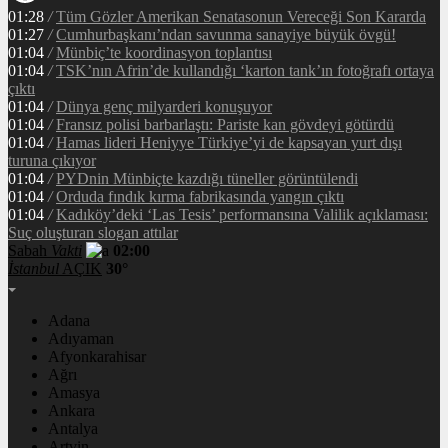
01:28
/
Tüm Gözler Amerikan Senatasonun Vereceği Son Kararda
01:27
/
Cumhurbaşkanı’ndan savunma sanayiye büyük övgü!
01:04
/
Münbiç’te koordinasyon toplantısı
01:04
/
TSK’nın Afrin’de kullandığı ‘karton tank’ın fotoğrafı ortaya
çıktı
01:04
/
Dünya genç milyarderi konuşuyor
01:04
/
Fransız polisi barbarlaştı: Pariste kan gövdeyi götürdü
01:04
/
Hamas lideri Heniyye Türkiye’yi de kapsayan yurt dışı
turuna çıkıyor
01:04
/
PYDnin Münbiçte kazdığı tüneller görüntülendi​
01:04
/
Orduda fındık kırma fabrikasında yangın çıktı
01:04
/
Kadıköy’deki ‘Las Tesis’ performansına Valilik açıklaması:
Suç oluşturan slogan attılar
Sabah
Vakti
02:00
İstanbul
AÇIK
30°
Adana
Adıyaman
Afyonkarahisar
Ağrı
Amasya
Ankara
Antalya
Artvin