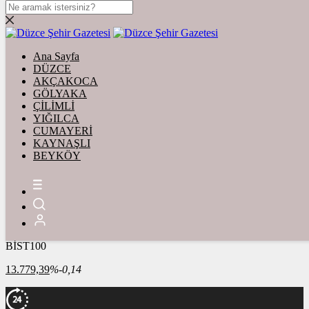
DOLAR
47,7436
$
% 0.18
Ana Sayfa
EURO
DÜZCE
AKÇAKOCA
55,2510
€
% 0.32
GÖLYAKA
STERLİN
ÇİLİMLİ
YIĞILCA
64,4811
£
% 0.38
CUMAYERİ
KAYNAŞLI
GRAM ALTIN
BEYKÖY
6.660,55
%2,59
ONS
4.341,35
%2,39
BİST100
13.779,39
%-0,14