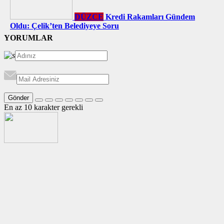
DÜZCE
Kredi Rakamları Gündem
Oldu: Çelik’ten Belediyeye Soru
YORUMLAR
Gönder
En az 10 karakter gerekli
Sıradaki haber:
İYİ Parti İl Başkanı Yunus Özay Er’den Başkan Özlü’ye ”Sözde
Açılım Süreci” Sorusuyla Kritik Çağrı