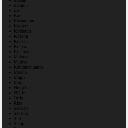
Mersin
istanbul
izmir
Kars
Kastamonu
Kayseri
Kırklareli
Kırşehir
Kocaeli
Konya
Kütahya
Malatya
Manisa
Kahramanmaraş
Mardin
Muğla
Muş
Nevşehir
Niğde
Ordu
Rize
Sakarya
Samsun
Siirt
Sinop