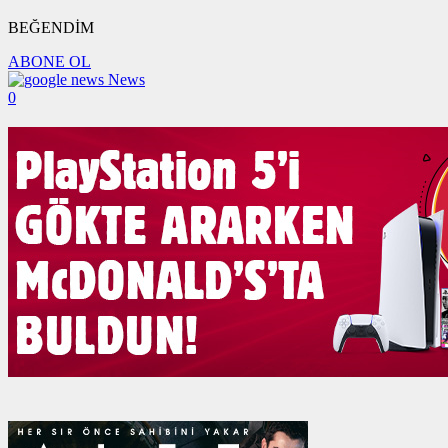
BEĞENDİM
ABONE OL
News
0