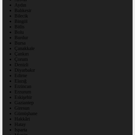
Aydın
Balıkesir
Bilecik
Bingöl
Bitlis
Bolu
Burdur
Bursa
Çanakkale
Çankırı
Çorum
Denizli
Diyarbakır
Edirne
Elazığ
Erzincan
Erzurum
Eskişehir
Gaziantep
Giresun
Gümüşhane
Hakkâri
Hatay
Isparta