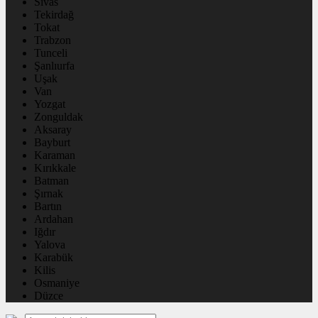
Sivas
Tekirdağ
Tokat
Trabzon
Tunceli
Şanlıurfa
Uşak
Van
Yozgat
Zonguldak
Aksaray
Bayburt
Karaman
Kırıkkale
Batman
Şırnak
Bartın
Ardahan
Iğdır
Yalova
Karabük
Kilis
Osmaniye
Düzce