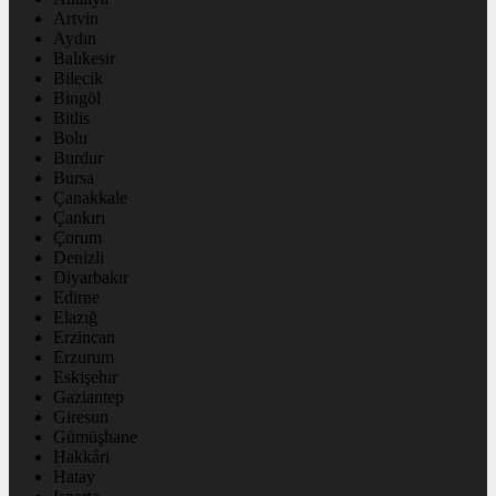
Artvin
Aydın
Balıkesir
Bilecik
Bingöl
Bitlis
Bolu
Burdur
Bursa
Çanakkale
Çankırı
Çorum
Denizli
Diyarbakır
Edirne
Elazığ
Erzincan
Erzurum
Eskişehir
Gaziantep
Giresun
Gümüşhane
Hakkâri
Hatay