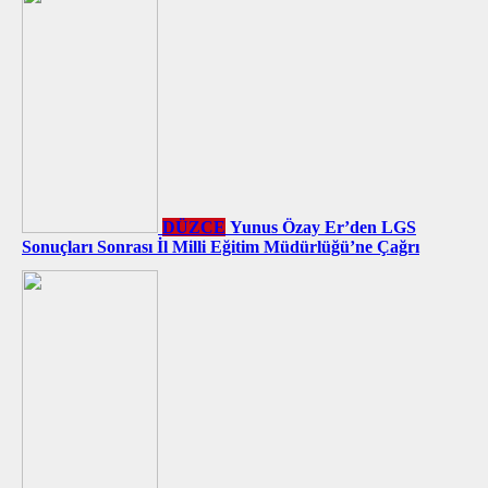
DÜZCE
Yunus Özay Er’den LGS
Sonuçları Sonrası İl Milli Eğitim Müdürlüğü’ne Çağrı