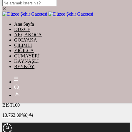
DOLAR
47,5963
$
% 0.06
Ana Sayfa
EURO
DÜZCE
AKÇAKOCA
55,0681
€
% 0.09
GÖLYAKA
STERLİN
ÇİLİMLİ
YIĞILCA
64,3144
£
% 0.32
CUMAYERİ
KAYNAŞLI
GRAM ALTIN
BEYKÖY
6.539,92
%0,67
ONS
4.267,64
%0,48
BİST100
13.763,39
%0,44