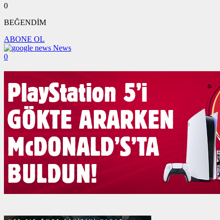
0
BEĞENDİM
ABONE OL
News
0