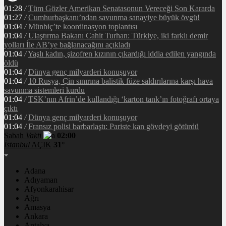
01:28
/
Tüm Gözler Amerikan Senatasonun Vereceği Son Kararda
01:27
/
Cumhurbaşkanı’ndan savunma sanayiye büyük övgü!
01:04
/
Münbiç’te koordinasyon toplantısı
01:04
/
Ulaştırma Bakanı Cahit Turhan: Türkiye, iki farklı demir
yolları İle AB’ye bağlanacağını açıkladı
01:04
/
Yaşlı kadın, şizofren kızının çıkardığı iddia edilen yangında
öldü
01:04
/
Dünya genç milyarderi konuşuyor
01:04
/
10 Rusya, Çin sınırına balistik füze saldırılarına karşı hava
savunma sistemleri kurdu
01:04
/
TSK’nın Afrin’de kullandığı ‘karton tank’ın fotoğrafı ortaya
çıktı
01:04
/
Dünya genç milyarderi konuşuyor
01:04
/
Fransız polisi barbarlaştı: Pariste kan gövdeyi götürdü
Sabah
Vakti
02:00
İstanbul
AÇIK
31°
Adana
Adıyaman
Afyonkarahisar
Ağrı
Amasya
Ankara
Antalya