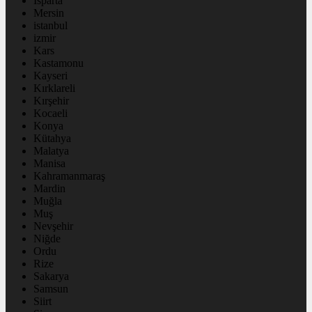
Isparta
Mersin
istanbul
izmir
Kars
Kastamonu
Kayseri
Kırklareli
Kırşehir
Kocaeli
Konya
Kütahya
Malatya
Manisa
Kahramanmaraş
Mardin
Muğla
Muş
Nevşehir
Niğde
Ordu
Rize
Sakarya
Samsun
Siirt