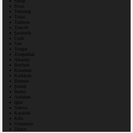
Sinop
Sivas
Tekirdağ
Tokat
Trabzon
Tunceli
Şanlıurfa
Uşak
Van
Yozgat
Zonguldak
Aksaray
Bayburt
Karaman
Kırıkkale
Batman
Şırnak
Bartın
Ardahan
Iğdır
Yalova
Karabük
Kilis
Osmaniye
Düzce